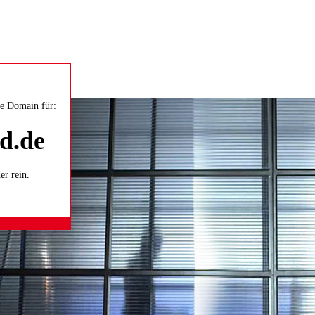
ete Domain für:
d.de
er rein.